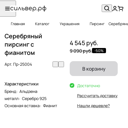
Главная
Каталог
Украшения
Пирсинг
Серебряны
Серебряный
4 545 руб.
пирсинг с
9 090 руб.
-50%
фианитом
Арт.
Пр-25004
В корзину
Характеристики
Достаточно
Бренд
:
Альдзена
Рассчитать доставку
металл
:
Серебро 925
Основная вставка
:
Фианит
Нашли дешевле?