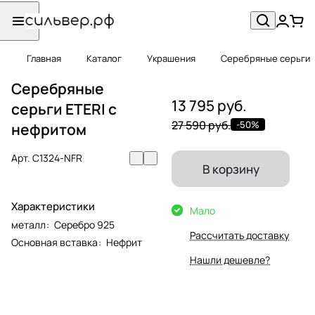
Главная
Каталог
Украшения
Серебряные серьги
Серебряные
13 795 руб.
серьги ETERI с
27 590 руб.
-50%
нефритом
Арт.
C1324-NFR
В корзину
Характеристики
Мало
металл
:
Серебро 925
Рассчитать доставку
Основная вставка
:
Нефрит
Нашли дешевле?