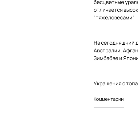
бесцветные ураль
отличается высок
"тяжеловесами".
На сегодняшний д
Австралии, Афган
Зимбабве и Япон
Украшения с топ
Комментарии