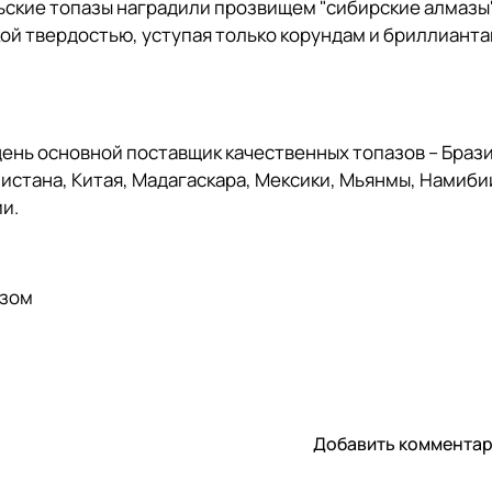
ские топазы наградили прозвищем "сибирские алмазы", 
ой твердостью, уступая только корундам и бриллиантам
ень основной поставщик качественных топазов – Бразил
истана, Китая, Мадагаскара, Мексики, Мьянмы, Намиби
ии.
азом
Добавить коммента