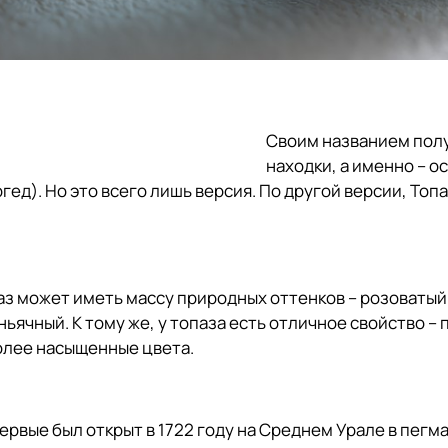
Своим названием полу
находки, а именно – о
ед). Но это всего лишь версия. По другой версии, Топа
з может иметь массу природных оттенков – розоватый,
ньячный. К тому же, у топаза есть отличное свойство –
олее насыщенные цвета.
первые был открыт в 1722 году на Среднем Урале в пегм