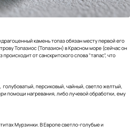
драгоценный камень топаз обязан месту первой его
строву Топазиос (Топазион) в Красном море (сейчас он
з происходит от санскритского слова "тапас", что
 голубоватый, персиковый, чайный, светло желтый,
 при помощи нагревания, либо лучевой обработки, ему
атитах Мурзинки. В Европе светло-голубые и