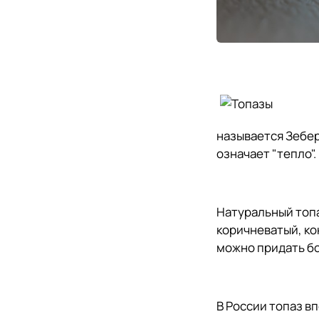
называется Зеберг
означает "тепло".
Натуральный топа
коричневатый, ко
можно придать б
В России топаз в