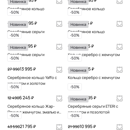
27 995 ₽
22 095 ₽
55 990
44 190
Новинка
Новинка
Серебряное кольцо
Серебряное кольцо
-50%
-50%
27 995 ₽
4 845 ₽
55 990
9 690
Новинка
Новинка
Серебряные серьги
Серебряное кольцо
-50%
-50%
27 395 ₽
8 845 ₽
54 790
17 690
Новинка
Новинка
Серебряные серьги
Кольцо серебро с жемчугом
-50%
-50%
13 995 ₽
5 245 ₽
27 990
10 490
Новинка
Серебряное кольцо Yaffo с
Кольцо серебро с жемчугом
жемчугом и золотом
-50%
-50%
6 245 ₽
13 995 ₽
12 490
27 990
Новинка
Серебряное кольцо Жар-
Серебряные серьги ETERI с
Птица с жемчугом, эмалью и
жемчугом и позолотой
-50%
-50%
позолотой
21 795 ₽
10 995 ₽
43 590
21 990