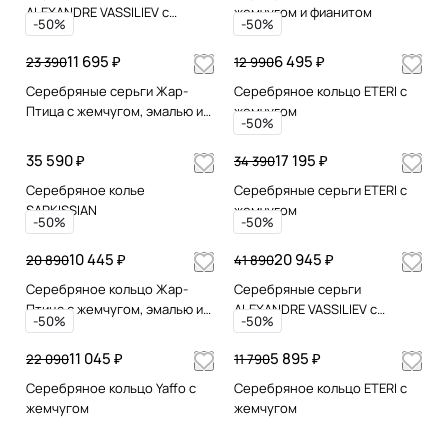
ALEXANDRE VASSILIEV с
жемчугом и фианитом
-50%
-50%
жемчугом, марказитами
Swarovski и позолотой
11 695 ₽
6 495 ₽
23 390
12 990
Серебряные серьги Жар-
Серебряное кольцо ETERI с
Птица с жемчугом, эмалью и
жемчугом
-50%
позолотой
35 590 ₽
17 195 ₽
34 390
Серебряное колье
Серебряные серьги ETERI с
SARKISSIAN
жемчугом
-50%
-50%
10 445 ₽
20 945 ₽
20 890
41 890
Серебряное кольцо Жар-
Серебряные серьги
Птица с жемчугом, эмалью и
ALEXANDRE VASSILIEV с
-50%
-50%
позолотой
микрожемчугом и
марказитами Swarovski
11 045 ₽
5 895 ₽
22 090
11 790
Серебряное кольцо Yaffo с
Серебряное кольцо ETERI с
жемчугом
жемчугом