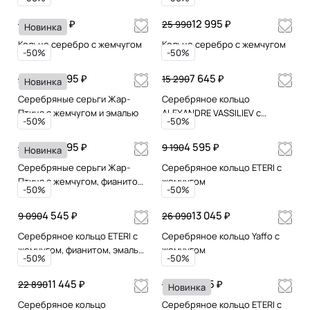
4 595 ₽
12 995 ₽
9 190
25 990
Новинка
Кольцо серебро с жемчугом
Кольцо серебро с жемчугом
-50%
-50%
10 295 ₽
7 645 ₽
20 590
15 290
Новинка
Серебряные серьги Жар-
Серебряное кольцо
Птица с жемчугом и эмалью
ALEXANDRE VASSILIEV с
-50%
-50%
жемчугом и марказитами
Swarovski
14 495 ₽
4 595 ₽
28 990
9 190
Новинка
Серебряные серьги Жар-
Серебряное кольцо ETERI с
Птица с жемчугом, фианитом,
жемчугом
-50%
-50%
эмалью и позолотой
4 545 ₽
13 045 ₽
9 090
26 090
Серебряное кольцо ETERI с
Серебряное кольцо Yaffo с
жемчугом, фианитом, эмалью
жемчугом
-50%
-50%
и позолотой
11 445 ₽
6 145 ₽
22 890
12 290
Новинка
Серебряное кольцо
Серебряное кольцо ETERI с