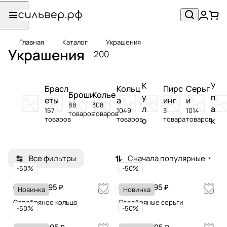
Главная
Каталог
Украшения
Украшения
200
К
У
Брасл
Кольц
Пирс
Серьг
Броши
Колье
у
п
еты
а
инг
и
88
308
л
а
157
1049
3
1014
товаров
товаров
товаров
товаров
товара
товаров
о
к
н
о
ы
в
к
Все фильтры
Сначала популярные
а
-50%
-50%
13 495 ₽
19 995 ₽
26 990
39 990
Новинка
Новинка
Серебряное кольцо
Серебряные серьги
-50%
-50%