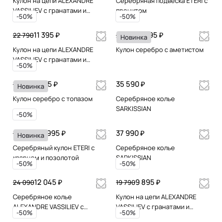
Кулон на цепи ALEXANDRE
Серебряная подвеска ETERI с
VASSILIEV с гранатами и
пренитом
-50%
-50%
марказитами Swarovski
11 395 ₽
11 995 ₽
22 790
23 990
Новинка
Кулон на цепи ALEXANDRE
Кулон серебро с аметистом
VASSILIEV с гранатами и
-50%
марказитами Swarovski
9 995 ₽
35 590 ₽
19 990
Новинка
Кулон серебро с топазом
Серебряное колье
SARKISSIAN
-50%
69 995 ₽
37 990 ₽
139 990
Новинка
Серебряный кулон ETERI с
Серебряное колье
кварцем и позолотой
SARKISSIAN
-50%
-50%
12 045 ₽
9 895 ₽
24 090
19 790
Серебряное колье
Кулон на цепи ALEXANDRE
ALEXANDRE VASSILIEV с
VASSILIEV с гранатами и
-50%
-50%
гранатами
марказитами Swarovski