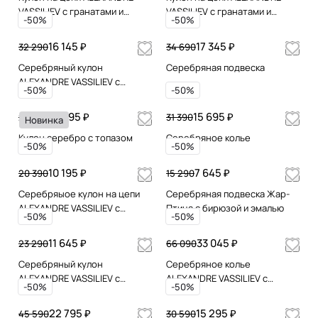
VASSILIEV с гранатами и
VASSILIEV с гранатами и
-50%
-50%
марказитами Swarovski
марказитами Swarovski
16 145 ₽
17 345 ₽
32 290
34 690
Серебряный кулон
Серебряная подвеска
ALEXANDRE VASSILIEV с
-50%
-50%
гранатом и марказитами
Swarovski
14 995 ₽
15 695 ₽
29 990
31 390
Новинка
Кулон серебро с топазом
Серебряное колье
-50%
-50%
10 195 ₽
7 645 ₽
20 390
15 290
Серебряыое кулон на цепи
Серебряная подвеска Жар-
ALEXANDRE VASSILIEV с
Птица с бирюзой и эмалью
-50%
-50%
зеленым аметистом и
фианитами Swarovski
11 645 ₽
33 045 ₽
23 290
66 090
Серебряный кулон
Серебряное колье
ALEXANDRE VASSILIEV с
ALEXANDRE VASSILIEV с
-50%
-50%
амазонитом на цепи
аметистами, розовым
кварцем и горным хрусталем
22 795 ₽
15 295 ₽
45 590
30 590