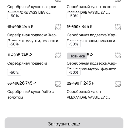
Серебряный кулон на цепи
Серебряный кулон на цепи
ALEXANDRE VASSILIEV с
ALEXANDRE VASSILIEV с
-50%
-50%
фианитами и марказитами
гранатом и марказитами
Swarovski
Swarovski
8 245 ₽
7 845 ₽
16 490
15 690
Серебряная подвеска Жар-
Серебряная подвеска Жар-
Птица с жемчугом, эмалью и
Птица с янтарем, эмалью и
-50%
-50%
позолотой
позолотой
5 745 ₽
6 445 ₽
11 490
12 890
Новинка
Серебряная подвеска
Серебряная подвеска Жар-
Птица с жемчугом, фианитом,
-50%
-50%
эмалью и позолотой
26 745 ₽
11 245 ₽
53 490
22 490
Серебряный кулон Yaffo с
Серебряный кулон
золотом
ALEXANDRE VASSILIEV с
перламутром на цепи
Загрузить еще