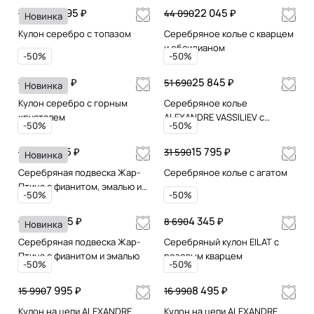
39 595 ₽
22 045 ₽
79 190
44 090
Новинка
Кулон серебро с топазом
Серебряное колье с кварцем
и обсидианом
-50%
-50%
3 995 ₽
25 845 ₽
7 990
51 690
Новинка
Кулон серебро с горным
Серебряное колье
хрусталем
ALEXANDRE VASSILIEV с
-50%
-50%
агатом и позолотой
5 645 ₽
15 795 ₽
11 290
31 590
Новинка
Серебряная подвеска Жар-
Серебряное колье с агатом
Птица с фианитом, эмалью и
-50%
-50%
позолотой
6 445 ₽
4 345 ₽
12 890
8 690
Новинка
Серебряная подвеска Жар-
Серебряный кулон EILAT с
Птица с фианитом и эмалью
розовым кварцем
-50%
-50%
7 995 ₽
8 495 ₽
15 990
16 990
Кулон на цепи ALEXANDRE
Кулон на цепи ALEXANDRE