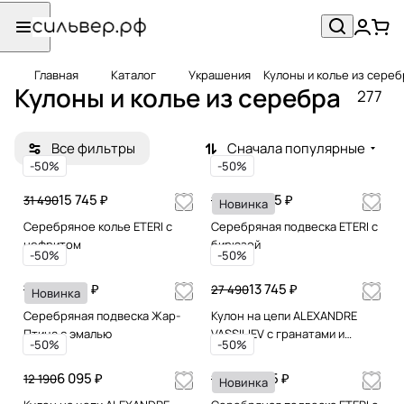
Главная
Каталог
Украшения
Кулоны и колье из сереб
Кулоны и колье из серебра
277
Все фильтры
Сначала популярные
-50%
-50%
15 745 ₽
5 495 ₽
31 490
10 990
Новинка
Серебряное колье ETERI с
Серебряная подвеска ETERI с
нефритом
бирюзой
-50%
-50%
3 995 ₽
13 745 ₽
7 990
27 490
Новинка
Серебряная подвеска Жар-
Кулон на цепи ALEXANDRE
Птица с эмалью
VASSILIEV с гранатами и
-50%
-50%
марказитами Swarovski
6 095 ₽
5 895 ₽
12 190
11 790
Новинка