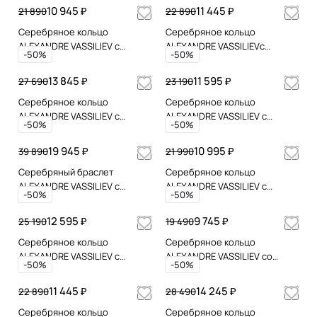
Swarovski
марказитами Swarovski
10 945 ₽
11 445 ₽
21 890
22 890
Серебряное кольцо
Серебряное кольцо
ALEXANDRE VASSILIEV с
ALEXANDRE VASSILIEVс
-50%
-50%
гранатом, микрожемчугом и
перламутром, марказитами
марказитами Swarovski
Swarovski, позолотой
13 845 ₽
11 595 ₽
27 690
23 190
Серебряное кольцо
Серебряное кольцо
ALEXANDRE VASSILIEV с
ALEXANDRE VASSILIEV с
-50%
-50%
опалами
зеленым аметистом и
марказитами Swarovski
19 945 ₽
10 995 ₽
39 890
21 990
Серебряный браслет
Серебряное кольцо
ALEXANDRE VASSILIEV с
ALEXANDRE VASSILIEV с
-50%
-50%
гранатом и марказитами
лабрадоритом, горным
Swarovski
хрусталем, марказитами и
12 595 ₽
9 745 ₽
25 190
19 490
позолотой
Серебряное кольцо
Серебряное кольцо
ALEXANDRE VASSILIEV с
ALEXANDRE VASSILIEV со
-50%
-50%
перламутром и марказитами
шпинелью
Swarovski
11 445 ₽
14 245 ₽
22 890
28 490
Серебряное кольцо
Серебряное кольцо