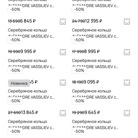
ALEXANDRE VASSILIEV с
ALEXANDRE VASSILIEV с
-50%
-50%
зеленым аметистом и
лабрадоритом, горным
фианитами Swarovski
хрусталем и позолотой
6 845 ₽
12 395 ₽
13 690
24 790
Серебряное кольцо
Серебряное кольцо
ALEXANDRE VASSILIEV с
ALEXANDRE VASSILIEV с
-50%
-50%
микрожемчугом и
агатом и позолотой
марказитами Swarovski
9 995 ₽
8 995 ₽
19 990
17 990
Серебряное кольцо
Серебряное кольцо
ALEXANDRE VASSILIEV с
ALEXANDRE VASSILIEV с
-50%
-50%
лунным камнем. фианитами
марказитами Swarovski
Swarovski и лолитом
11 645 ₽
9 095 ₽
23 290
18 190
Новинка
Серебряное кольцо
Серебряное кольцо
ALEXANDRE VASSILIEV с
ALEXANDRE VASSILIEV с
-50%
-50%
фианитами Swarovski
аметистом
13 845 ₽
9 645 ₽
27 690
19 290
Серебряное кольцо
Серебряное кольцо
ALEXANDRE VASSILIEV с
ALEXANDRE VASSILIEV с
-50%
-50%
гранатом и марказитами
черным ониксом и