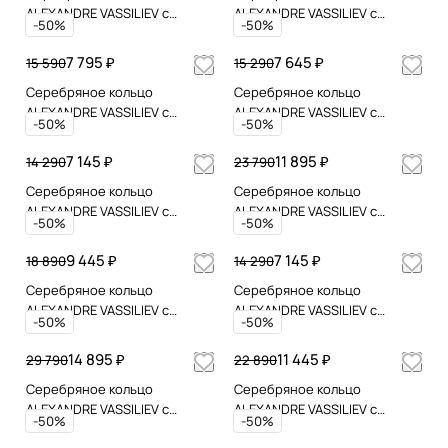
ALEXANDRE VASSILIEV с
ALEXANDRE VASSILIEV с
-50%
-50%
амазонитом
гранатом и марказитами
Swarovski
7 795 ₽
7 645 ₽
15 590
15 290
Серебряное кольцо
Серебряное кольцо
ALEXANDRE VASSILIEV с
ALEXANDRE VASSILIEV с
-50%
-50%
гранатом и марказитами
гранатом и марказитами
Swarovski
Swarovski
7 145 ₽
11 895 ₽
14 290
23 790
Серебряное кольцо
Серебряное кольцо
ALEXANDRE VASSILIEV с
ALEXANDRE VASSILIEV c
-50%
-50%
микрожемчугом и
горным хрусталем,
марказитами Swarovski
марказитами и позолотой
9 445 ₽
7 145 ₽
18 890
14 290
Серебряное кольцо
Серебряное кольцо
ALEXANDRE VASSILIEV с
ALEXANDRE VASSILIEV с
-50%
-50%
гранатом и марказитами
гематитом, марказитами
Swarovski
Swarovski и позолотой
14 895 ₽
11 445 ₽
29 790
22 890
Серебряное кольцо
Серебряное кольцо
ALEXANDRE VASSILIEV с
ALEXANDRE VASSILIEV с
-50%
-50%
горным хрусталем, белыми
черным ониксом