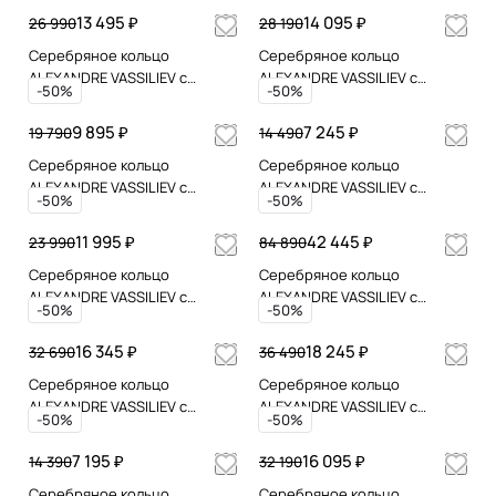
хрусталем
13 495 ₽
14 095 ₽
26 990
28 190
Серебряное кольцо
Серебряное кольцо
ALEXANDRE VASSILIEV с
ALEXANDRE VASSILIEV с
-50%
-50%
агатом
микрожемчугом и
марказитами Swarovski
9 895 ₽
7 245 ₽
19 790
14 490
Серебряное кольцо
Серебряное кольцо
ALEXANDRE VASSILIEV с
ALEXANDRE VASSILIEV с
-50%
-50%
зеленым агатом,
зеленым агатом,
микрожемчугом и
микрожемчугом и
11 995 ₽
42 445 ₽
23 990
84 890
марказитами Swarovski
марказитами Swarovski
Серебряное кольцо
Серебряное кольцо
ALEXANDRE VASSILIEV с
ALEXANDRE VASSILIEV с
-50%
-50%
микрожемчугом и
топазами
марказитами Swarovski
16 345 ₽
18 245 ₽
32 690
36 490
Серебряное кольцо
Серебряное кольцо
ALEXANDRE VASSILIEV с
ALEXANDRE VASSILIEV с
-50%
-50%
микрожемчугом и
зеленым агатом,
марказитами Swarovski
микрожемчугом и
7 195 ₽
16 095 ₽
14 390
32 190
марказитами Swarovski
Серебряное кольцо
Серебряное кольцо