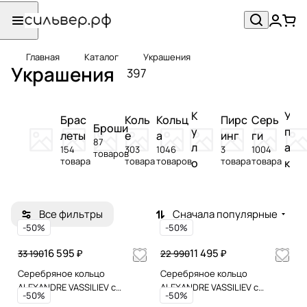
Главная
Каталог
Украшения
Украшения
397
К
У
Брас
Коль
Кольц
Пирс
Серь
Броши
у
п
леты
е
а
инг
ги
87
л
а
154
303
1046
3
1004
товаров
товара
товара
товаров
товара
товара
о
к
н
о
ы
в
к
Все фильтры
Сначала популярные
а
-50%
-50%
16 595 ₽
11 495 ₽
33 190
22 990
Серебряное кольцо
Серебряное кольцо
ALEXANDRE VASSILIEV с
ALEXANDRE VASSILIEV с
-50%
-50%
черным ониксом
перламутром, горным